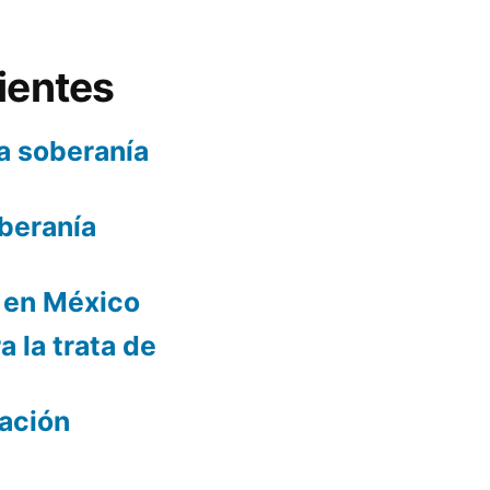
ientes
a soberanía
oberanía
l en México
 la trata de
tación