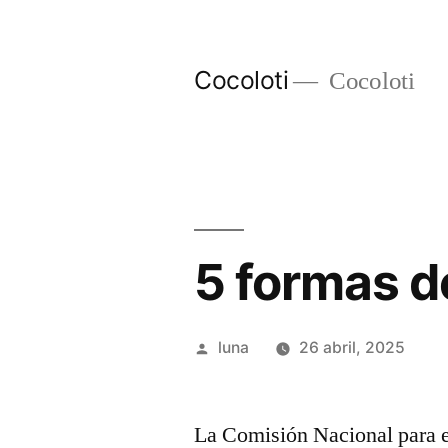
Ir
al
Cocoloti
Cocoloti
contenido
5 formas d
Publicado
luna
26 abril, 2025
por
La Comisión Nacional para e