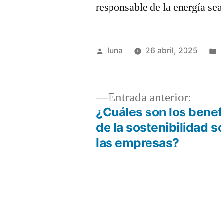
responsable de la energía sea
Publicado
luna
26 abril, 2025
por
Entra
Entrada anterior:
anteri
¿Cuáles son los benef
Navegación
de la sostenibilidad s
las empresas?
de
entradas