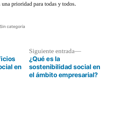
 una prioridad para todas y todos.
Publicada
Sin categoría
en
da
Siguiente
Siguiente entrada
or:
entrada:
icios
¿Qué es la
ocial en
sostenibilidad social en
el ámbito empresarial?