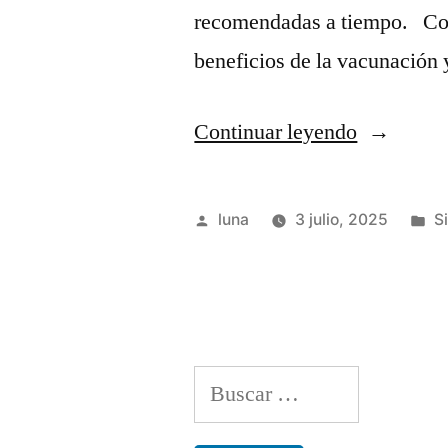
recomendadas a tiempo. Comp
beneficios de la vacunación
“¿Cómo
Continuar leyendo
impulsar
la
Publicado
P
luna
3 julio, 2025
S
vacunació
por
e
5
acciones
clave”
Buscar: