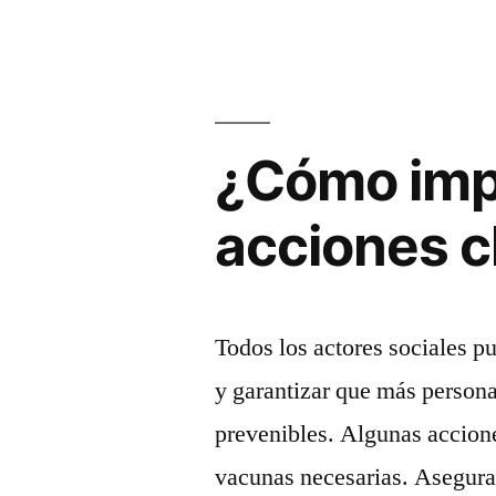
cariñoso
y
sensible
¿Cómo impu
en
la
acciones c
niñez?:
5
aspectos
Todos los actores sociales p
clave”
y garantizar que más person
prevenibles. Algunas accion
vacunas necesarias. Asegurar