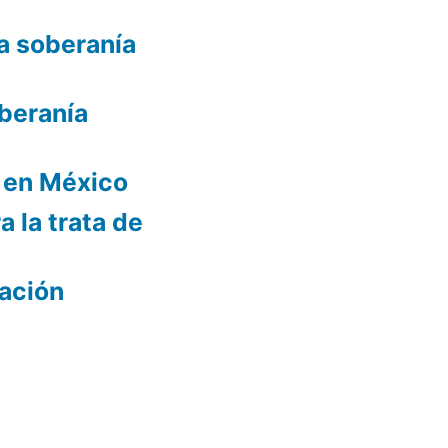
a soberanía
oberanía
l en México
 la trata de
tación