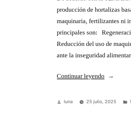
producción de hortalizas bas
maquinaria, fertilizantes ni 
principales son: Regenerac
Reducción del uso de maquin
ante la inseguridad aliment
“Huertos
Continuar leyendo
biointensi
6
Publicado
luna
25 julio, 2025
ventajas”
por