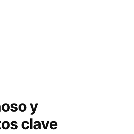
ñoso y
tos clave