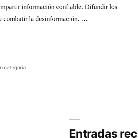
artir información confiable. Difundir los
 y combatir la desinformación. …
ublicada
in categoría
n?:
n
Entradas rec