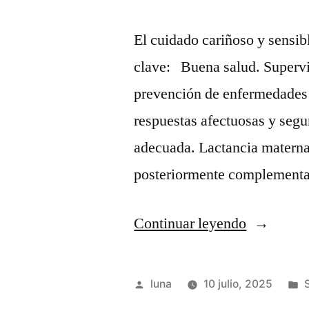
acciones
empresari
El cuidado cariñoso y sensib
clave: Buena salud. Supervi
prevención de enfermedades 
respuestas afectuosas y segu
adecuada. Lactancia materna
posteriormente complementar
“¿Cómo
Continuar leyendo
lograr
un
Publicado
luna
10 julio, 2025
cuidado
por