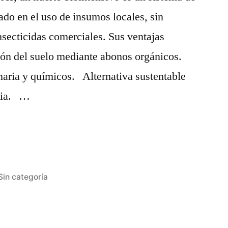
ado en el uso de insumos locales, sin
insecticidas comerciales. Sus ventajas
ión del suelo mediante abonos orgánicos.
aria y químicos. Alternativa sustentable
aria. …
vos:
Publicada
Sin categoría
en