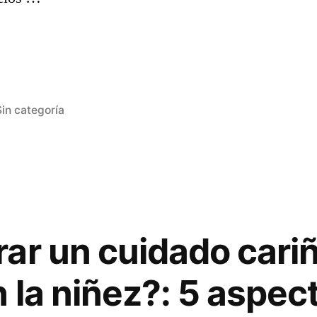
Publicada
Sin categoría
en
ar un cuidado cari
 la niñez?: 5 aspec