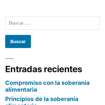
por
en
verdes
y
Buscar:
para
qué
sirven?”
Entradas recientes
Compromiso con la soberanía
alimentaria
Principios de la soberanía