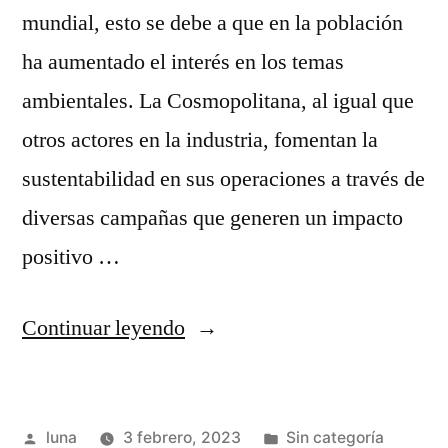
mundial, esto se debe a que en la población
ha aumentado el interés en los temas
ambientales. La Cosmopolitana, al igual que
otros actores en la industria, fomentan la
sustentabilidad en sus operaciones a través de
diversas campañas que generen un impacto
positivo …
“¿Qué
Continuar leyendo
son
los
Publicado
Publicada
luna
3 febrero, 2023
Sin categoría
productos