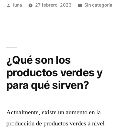
Publicado
Publicada
luna
27 febrero, 2023
Sin categoría
la
por
en
comida
más
importante
del
¿Qué son los
día?”
productos verdes y
para qué sirven?
Actualmente, existe un aumento en la
producción de productos verdes a nivel