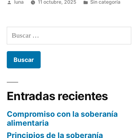
Publicado
Publicada
luna
11 octubre, 2025
Sin categoría
de
por
en
Vida:
¿qué
Buscar:
beneficios
empresariales
aporta?”
Entradas recientes
Compromiso con la soberanía
alimentaria
Principios de la soberanía