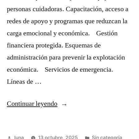
personas cuidadoras. Capacitación, acceso a
redes de apoyo y programas que reduzcan la
carga emocional y económica. Gestión
financiera protegida. Esquemas de
administración para prevenir la explotación
económica. Servicios de emergencia.
Líneas de …
“Abuso
Continuar leyendo
en
la
Publicado
Publicada
luna
13 octubre, 2025
Sin categoría