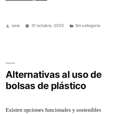
consecuencias
tiene
Publicado
Publicada
luna
31 octubre, 2025
Sin categoría
la
por
en
Pesca
Ilegal,
No
Declarada
Alternativas al uso de
y
bolsas de plástico
No
Reglamentada?”
Existen opciones funcionales y sostenibles