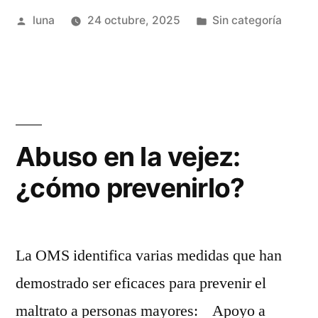
Publicado
Publicada
luna
24 octubre, 2025
Sin categoría
de
por
en
bolsas
de
plástico”
Abuso en la vejez:
¿cómo prevenirlo?
La OMS identifica varias medidas que han
demostrado ser eficaces para prevenir el
maltrato a personas mayores: Apoyo a