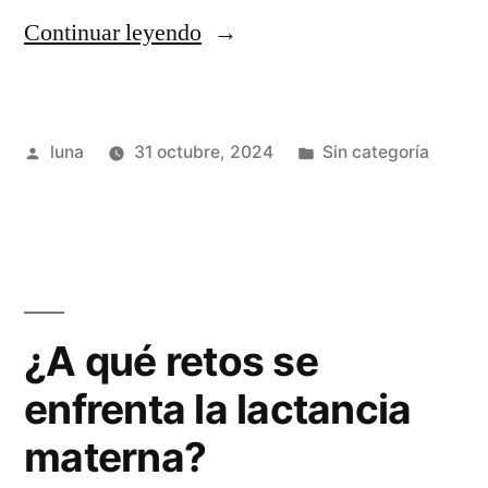
“¿Qué
Continuar leyendo
papel
juega
Publicado
Publicada
luna
31 octubre, 2024
Sin categoría
la
por
en
Educación
Sexual
Integral
y
¿A qué retos se
Reproductiva
enfrenta la lactancia
en
materna?
México?”