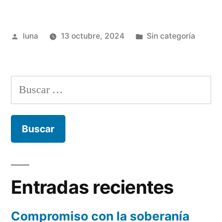
qué
retos
Publicado
Publicada
luna
13 octubre, 2024
Sin categoría
se
por
en
enfrenta
la
Buscar:
lactancia
materna?”
Entradas recientes
Compromiso con la soberanía