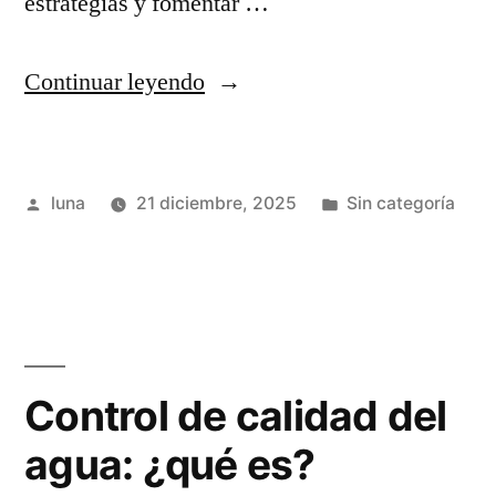
estrategias y fomentar …
“¿Cuáles
Continuar leyendo
son
los
Publicado
Publicada
luna
21 diciembre, 2025
Sin categoría
beneficios
por
en
de
elaborar
un
reporte
Control de calidad del
de
agua: ¿qué es?
sostenibilidad