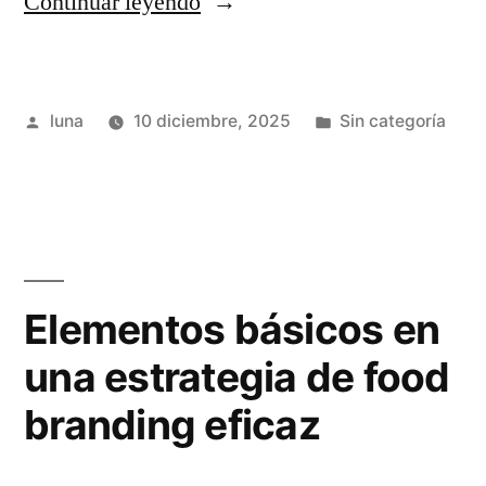
“Control
Continuar leyendo
de
calidad
Publicado
Publicada
luna
10 diciembre, 2025
Sin categoría
del
por
en
agua:
¿qué
es?”
Elementos básicos en
una estrategia de food
branding eficaz