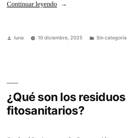
“Elementos
Continuar leyendo
básicos
en
Publicado
Publicada
luna
10 diciembre, 2025
Sin categoría
una
por
en
estrategia
de
food
branding
¿Qué son los residuos
eficaz”
fitosanitarios?