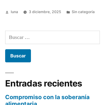
los
Publicado
Publicada
luna
3 diciembre, 2025
Sin categoría
residuos
por
en
fitosanitarios?”
Buscar:
Entradas recientes
Compromiso con la soberanía
alimentaria