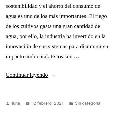
sostenibilidad y el ahorro del consumo de
agua es uno de los más importantes. El riego
de los cultivos gasta una gran cantidad de
agua, por ello, la industria ha invertido en la
innovación de sus sistemas para disminuir su
impacto ambiental. Estos son …
“Sistemas
Continuar leyendo
innovadores
para
Publicado
Publicada
luna
12 febrero, 2021
Sin categoría
el
por
en
riego