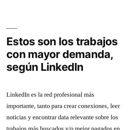
de
cultivos”
Estos son los trabajos
con mayor demanda,
según LinkedIn
LinkedIn es la red profesional más
importante, tanto para crear conexiones, leer
noticias y encontrar data relevante sobre los
trabajos más buscados y/o mejor pagados en