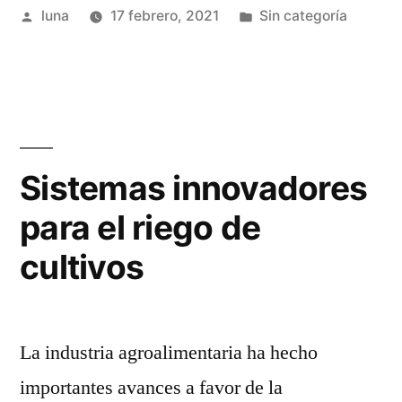
Publicado
Publicada
luna
17 febrero, 2021
Sin categoría
valores
por
en
empresariales
a
los
colaboradores”
Sistemas innovadores
para el riego de
cultivos
La industria agroalimentaria ha hecho
importantes avances a favor de la