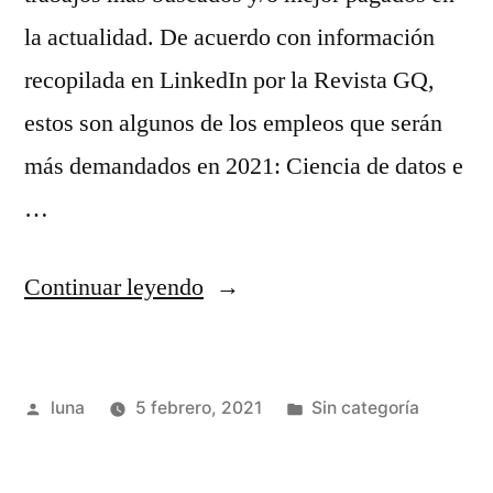
la actualidad. De acuerdo con información
recopilada en LinkedIn por la Revista GQ,
estos son algunos de los empleos que serán
más demandados en 2021: Ciencia de datos e
…
“Estos
Continuar leyendo
son
los
Publicado
Publicada
luna
5 febrero, 2021
Sin categoría
trabajos
por
en
con