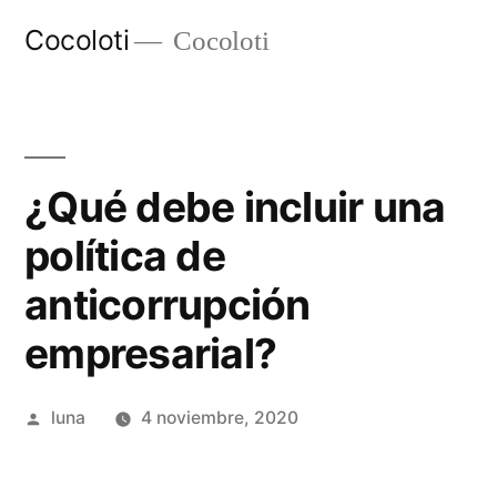
Ir
Cocoloti
Cocoloti
al
contenido
¿Qué debe incluir una
política de
anticorrupción
empresarial?
Publicado
luna
4 noviembre, 2020
por