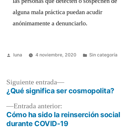
las personas que detecten o sospechen de
alguna mala práctica puedan acudir
anónimamente a denunciarlo.
Publicado
Publicada
luna
4 noviembre, 2020
Sin categoría
por
en
Siguiente
Siguiente entrada
entrada:
¿Qué significa ser cosmopolita?
Navegación
Entrada
Entrada anterior:
de
anterior:
Cómo ha sido la reinserción social
entradas
durante COVID-19