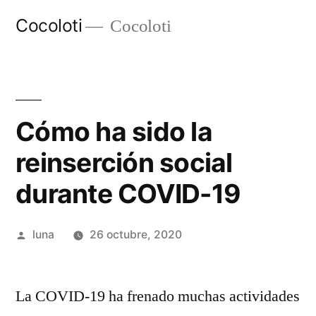
Ir
Cocoloti
Cocoloti
al
contenido
Cómo ha sido la
reinserción social
durante COVID-19
Publicado
luna
26 octubre, 2020
por
La COVID-19 ha frenado muchas actividades