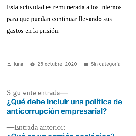
Esta actividad es remunerada a los internos
para que puedan continuar llevando sus
gastos en la prisión.
Publicado
Publicada
luna
26 octubre, 2020
Sin categoría
por
en
Siguiente
Siguiente entrada
entrada:
¿Qué debe incluir una política de
Navegación
anticorrupción empresarial?
de
Entrada
Entrada anterior:
entradas