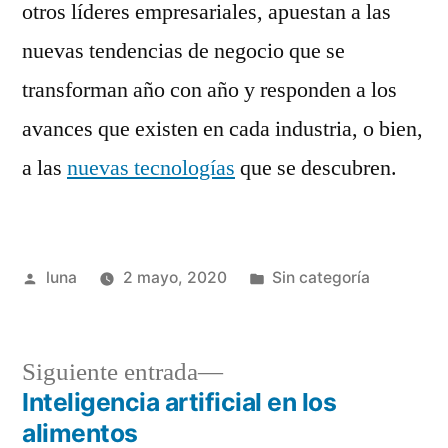
otros líderes empresariales, apuestan a las
nuevas tendencias de negocio que se
transforman año con año y responden a los
avances que existen en cada industria, o bien,
a las
nuevas tecnologías
que se descubren.
Publicado
Publicada
luna
2 mayo, 2020
Sin categoría
por
en
Siguiente
Siguiente entrada
entrada:
Inteligencia artificial en los
Navegación
alimentos