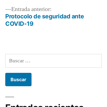
de
Entrada
Entrada anterior:
entradas
anterior:
Protocolo de seguridad ante
COVID-19
Buscar: