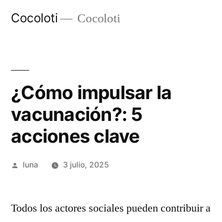
Ir
Cocoloti
Cocoloti
al
contenido
¿Cómo impulsar la
vacunación?: 5
acciones clave
Publicado
luna
3 julio, 2025
por
Todos los actores sociales pueden contribuir a