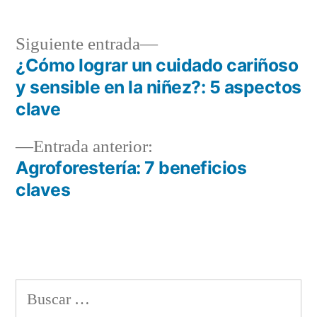
Siguiente
Siguiente entrada
entrada:
¿Cómo lograr un cuidado cariñoso
Navegación
y sensible en la niñez?: 5 aspectos
de
clave
entradas
Entrada
Entrada anterior:
anterior:
Agroforestería: 7 beneficios
claves
Buscar: