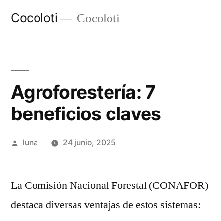
Ir
Cocoloti
Cocoloti
al
contenido
Agroforestería: 7
beneficios claves
Publicado
luna
24 junio, 2025
por
La Comisión Nacional Forestal (CONAFOR)
destaca diversas ventajas de estos sistemas: