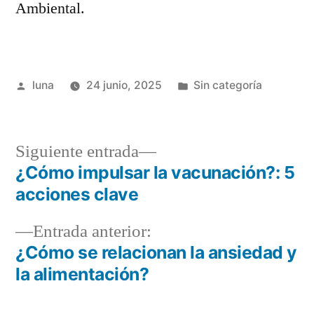
Ambiental.
Publicado
Publicada
luna
24 junio, 2025
Sin categoría
por
en
Siguiente
Siguiente entrada
entrada:
¿Cómo impulsar la vacunación?: 5
Navegación
acciones clave
de
Entrada
Entrada anterior:
entradas
anterior:
¿Cómo se relacionan la ansiedad y
la alimentación?