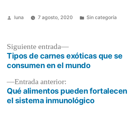
Publicado
Publicada
luna
7 agosto, 2020
Sin categoría
por
en
Siguiente
Siguiente entrada
entrada:
Tipos de carnes exóticas que se
Navegación
consumen en el mundo
de
Entrada
Entrada anterior:
entradas
anterior:
Qué alimentos pueden fortalecen
el sistema inmunológico