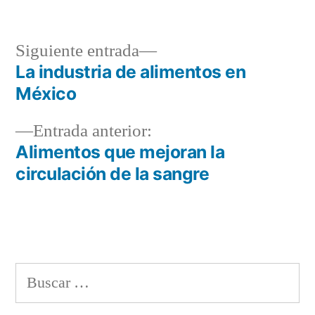
por
en
Siguiente
Siguiente entrada
entrada:
La industria de alimentos en
Navegación
México
de
Entrada
Entrada anterior:
entradas
anterior:
Alimentos que mejoran la
circulación de la sangre
Buscar: