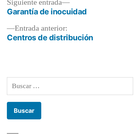
Siguiente
Siguiente entrada
entrada:
Garantía de inocuidad
Navegación
Entrada
Entrada anterior:
de
anterior:
Centros de distribución
entradas
Buscar: