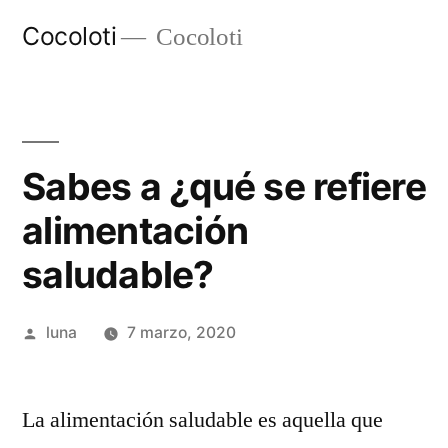
Ir
Cocoloti
Cocoloti
al
contenido
Sabes a ¿qué se refiere
alimentación
saludable?
Publicado
luna
7 marzo, 2020
por
La alimentación saludable es aquella que