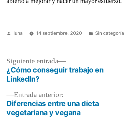
abierto a mejorar y hacer un mayor esfuerzo.
Publicado
Publicada
luna
14 septiembre, 2020
Sin categoría
por
en
Siguiente
Siguiente entrada
entrada:
¿Cómo conseguir trabajo en
Navegación
LinkedIn?
de
Entrada
Entrada anterior:
entradas
anterior:
Diferencias entre una dieta
vegetariana y vegana