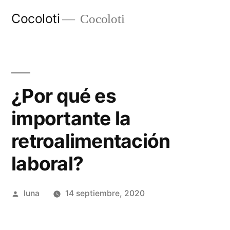
Ir
Cocoloti
Cocoloti
al
contenido
¿Por qué es
importante la
retroalimentación
laboral?
Publicado
luna
14 septiembre, 2020
por