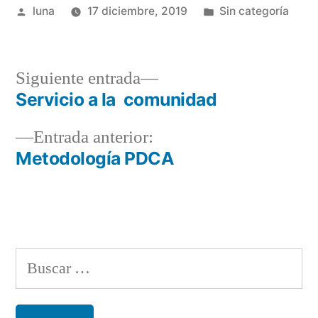
Publicado
Publicada
luna
17 diciembre, 2019
Sin categoría
por
en
Siguiente
Siguiente entrada
entrada:
Servicio a la comunidad
Navegación
Entrada
Entrada anterior:
de
anterior:
Metodología PDCA
entradas
Buscar: