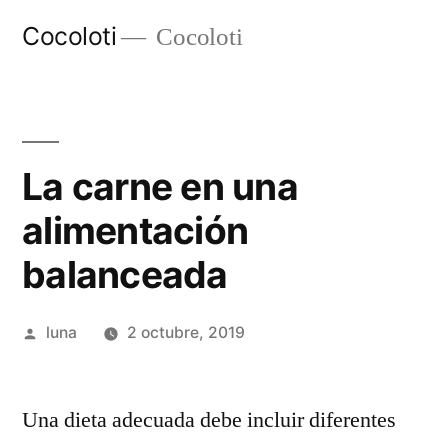
Ir
Cocoloti
Cocoloti
al
contenido
La carne en una
alimentación
balanceada
Publicado
luna
2 octubre, 2019
por
Una dieta adecuada debe incluir diferentes