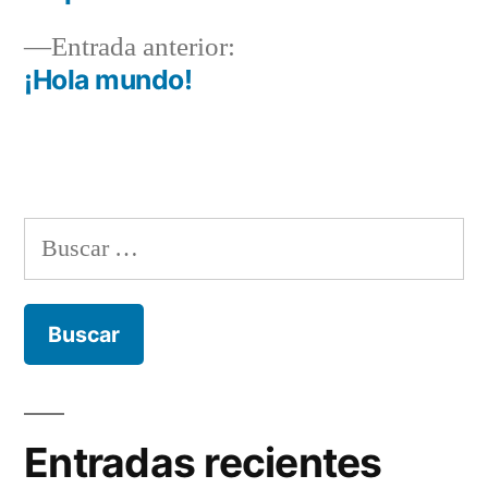
de
Entrada
Entrada anterior:
entradas
anterior:
¡Hola mundo!
Buscar:
Entradas recientes