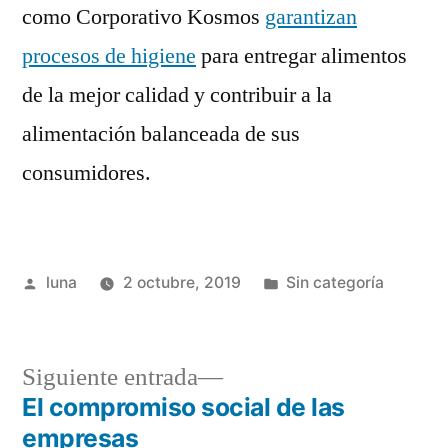
como Corporativo Kosmos
garantizan
procesos de higiene
para entregar alimentos
de la mejor calidad y contribuir a la
alimentación balanceada de sus
consumidores.
Publicado
Publicada
luna
2 octubre, 2019
Sin categoría
por
en
Siguiente
Siguiente entrada
entrada:
El compromiso social de las
Navegación
empresas