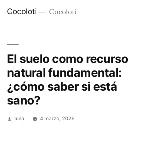
Ir
Cocoloti
Cocoloti
al
contenido
El suelo como recurso
natural fundamental:
¿cómo saber si está
sano?
Publicado
luna
4 marzo, 2026
por