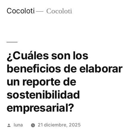
Ir
Cocoloti
Cocoloti
al
contenido
¿Cuáles son los
beneficios de elaborar
un reporte de
sostenibilidad
empresarial?
Publicado
luna
21 diciembre, 2025
por