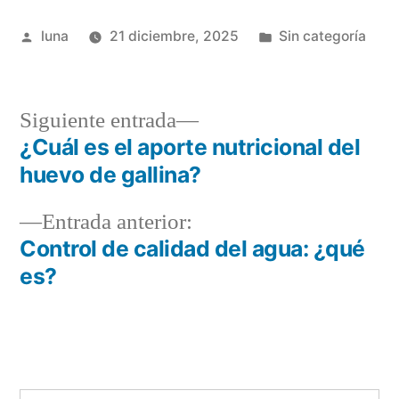
Publicado
Publicada
luna
21 diciembre, 2025
Sin categoría
por
en
Siguiente
Siguiente entrada
entrada:
¿Cuál es el aporte nutricional del
Navegación
huevo de gallina?
de
Entrada
Entrada anterior:
entradas
anterior:
Control de calidad del agua: ¿qué
es?