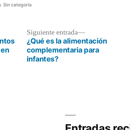
Publicada
Sin categoría
en
da
Siguiente
Siguiente entrada
or:
entrada:
entos
¿Qué es la alimentación
 en
complementaria para
infantes?
Entradas rec