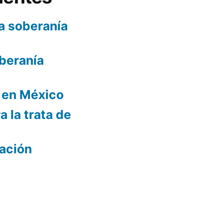
a soberanía
oberanía
l en México
 la trata de
tación