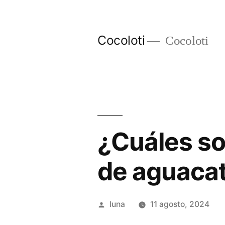
Ir
al
Cocoloti
Cocoloti
contenido
¿Cuáles so
de aguaca
Publicado
luna
11 agosto, 2024
por