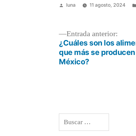
Publicado
luna
11 agosto, 2024
por
Entra
Entrada anterior:
anteri
¿Cuáles son los alim
Navegación
que más se producen
México?
de
entradas
Buscar: