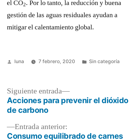
el CO
. Por lo tanto, la reducción y buena
2
gestión de las aguas residuales ayudan a
mitigar el calentamiento global.
Publicado
Publicada
luna
7 febrero, 2020
Sin categoría
por
en
Siguiente
Siguiente entrada
entrada:
Acciones para prevenir el dióxido
Navegación
de carbono
de
Entrada
Entrada anterior:
entradas
anterior:
Consumo equilibrado de carnes