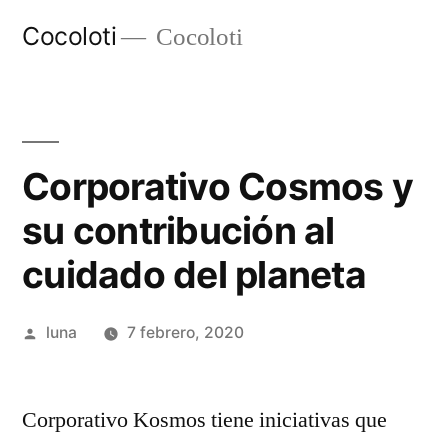
Ir
Cocoloti
Cocoloti
al
contenido
Corporativo Cosmos y
su contribución al
cuidado del planeta
Publicado
luna
7 febrero, 2020
por
Corporativo Kosmos tiene iniciativas que